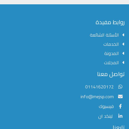
محفوظة
©
2026
Mejsp.com
روابط مفيدة
الأسئلة الشائعة
الخدمات
المدونة
المجلات
مؤسسة الشرق الأوسط للنشر العلمي
تواصل معنا
عادةً ما يتم الرد في غضون خمس دقائق
01141620172
info@mejsp.com
فيسبوك
لينكد ان
تابعنا