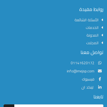
محفوظة
©
روابط مفيدة
2026
Mejsp.com
الأسئلة الشائعة
الخدمات
المدونة
المجلات
مؤسسة الشرق الأوسط للنشر العلمي
تواصل معنا
عادةً ما يتم الرد في غضون خمس دقائق
01141620172
info@mejsp.com
فيسبوك
لينكد ان
تابعنا