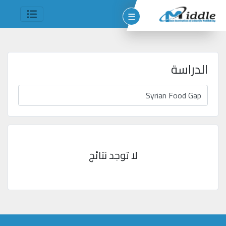
☰
الدراسة
وم
مين
شر
لا توجد نتائج
جميع
الحقوق