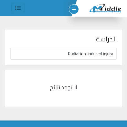
☰
الدراسة
وم
مين
شر
لا توجد نتائج
جميع
الحقوق