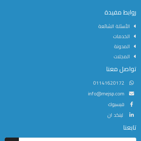
محفوظة
©
روابط مفيدة
2026
Mejsp.com
الأسئلة الشائعة
الخدمات
المدونة
المجلات
مؤسسة الشرق الأوسط للنشر العلمي
تواصل معنا
عادةً ما يتم الرد في غضون خمس دقائق
01141620172
info@mejsp.com
فيسبوك
لينكد ان
تابعنا