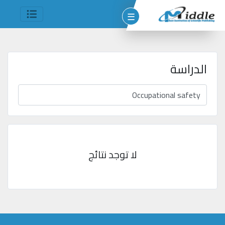
☰
الدراسة
وم
مين
شر
لا توجد نتائج
جميع
الحقوق