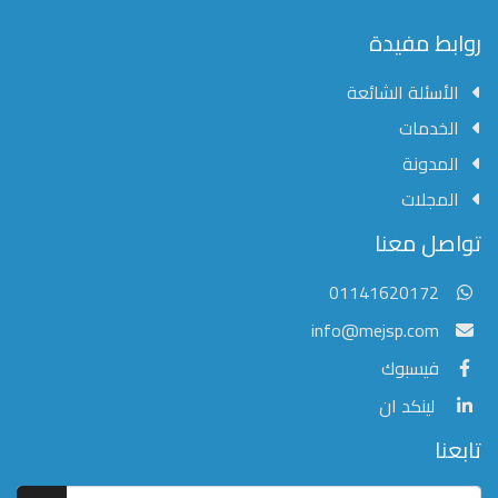
محفوظة
©
روابط مفيدة
2026
Mejsp.com
الأسئلة الشائعة
الخدمات
المدونة
المجلات
مؤسسة الشرق الأوسط للنشر العلمي
تواصل معنا
عادةً ما يتم الرد في غضون خمس دقائق
01141620172
info@mejsp.com
فيسبوك
لينكد ان
تابعنا