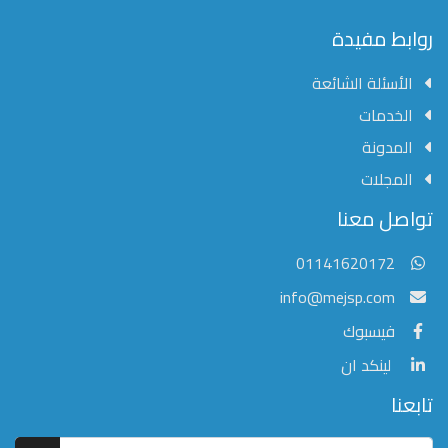
محفوظة
©
روابط مفيدة
2026
Mejsp.com
الأسئلة الشائعة
الخدمات
المدونة
المجلات
مؤسسة الشرق الأوسط للنشر العلمي
تواصل معنا
عادةً ما يتم الرد في غضون خمس دقائق
01141620172
info@mejsp.com
فيسبوك
لينكد ان
تابعنا