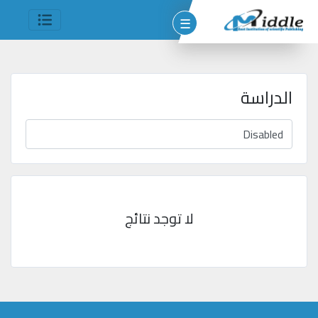
☰
الدراسة
وم
مين
شر
لا توجد نتائج
جميع
الحقوق