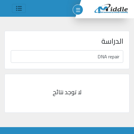
☰
الدراسة
وم
مين
شر
لا توجد نتائج
جميع
الحقوق