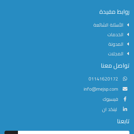
محفوظة
©
روابط مفيدة
2026
Mejsp.com
الأسئلة الشائعة
الخدمات
المدونة
المجلات
مؤسسة الشرق الأوسط للنشر العلمي
تواصل معنا
عادةً ما يتم الرد في غضون خمس دقائق
01141620172
info@mejsp.com
فيسبوك
لينكد ان
تابعنا