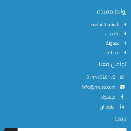
محفوظة
©
روابط مفيدة
2026
Mejsp.com
الأسئلة الشائعة
الخدمات
المدونة
المجلات
مؤسسة الشرق الأوسط للنشر العلمي
تواصل معنا
عادةً ما يتم الرد في غضون خمس دقائق
01141620172
info@mejsp.com
فيسبوك
لينكد ان
تابعنا