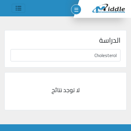
☰
الدراسة
وم
مين
شر
لا توجد نتائج
جميع
الحقوق