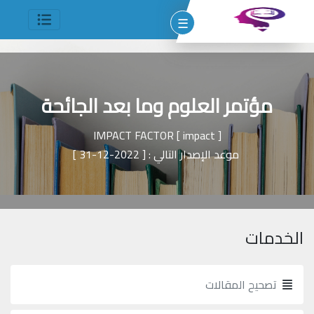
☰
مؤتمر العلوم وما بعد الجائحة
IMPACT FACTOR
[
impact
]
موعد الإصدار التالي :
[
2022-12-31
]
ات
مات
SCO
الخدمات
W
(
تصحيح المقالات