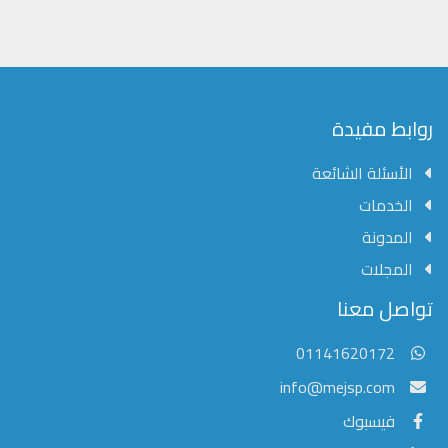
روابط مفيدة
الأسئلة الشائعة
الخدمات
المدونة
المجلات
مؤسسة الشرق الأوسط للنشر العلمي
تواصل معنا
عادةً ما يتم الرد في غضون خمس دقائق
01141620172
info@mejsp.com
فيسبوك