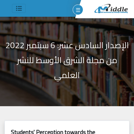
☰
الإصدار السادس عشر: 6 سبتمبر 2022
من مجلة الشرق الأوسط للنشر
وم
العلمي
مين
شر
جميع
الحقوق
Students' Perception towards the