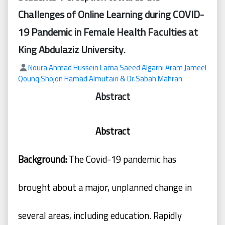
محفوظة
©
Challenges of Online Learning during COVID-
2026
19 Pandemic in Female Health Faculties at
Mejsp.com
King Abdulaziz University.
Noura Ahmad Hussein
Lama Saeed Algarni
Aram Jameel
Qounq
Shojon Hamad Almutairi & Dr.Sabah Mahran
Abstract
Abstract
Background:
The
Covid-19
pandemic
has
brought
about
a
major,
unplanned change in
several areas, including education. Rapidly