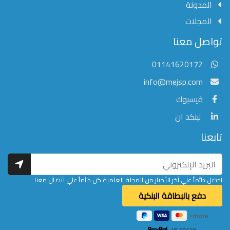
المدونة
المجلات
مؤسسة الشرق الأوسط للنشر العلمي
تواصل معنا
عادةً ما يتم الرد في غضون خمس دقائق
01141620172
info@mejsp.com
فيسبوك
لينكد ان
تابعنا
احصل دائماً علي آخر الأخبار من المجلة العلمية كن دائماً علي اتصال معنا
مدعوم من