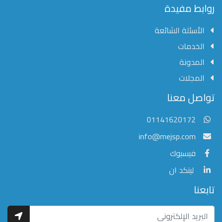
روابط مفيدة
الأسئلة الشائعة
الخدمات
المدونة
المجلات
مؤسسة الشرق الأوسط للنشر العلمي
تواصل معنا
عادةً ما يتم الرد في غضون خمس دقائق
01141620172
info@mejsp.com
فيسبوك
لينكد ان
تابعنا