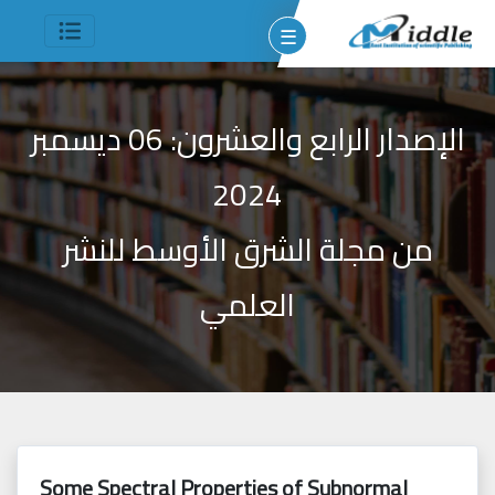
☰
الإصدار الرابع والعشرون: 06 ديسمبر
2024
من مجلة الشرق الأوسط للنشر
وم
مين
شر
العلمي
جميع
الحقوق
Some Spectral Properties of Subnormal