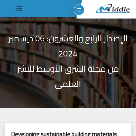
☰
الإصدار الرابع والعشرون: 06 ديسمبر
2024
من مجلة الشرق الأوسط للنشر
وم
مين
شر
العلمي
جميع
الحقوق
Developing sustainable building materials