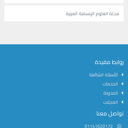
مجلة العلوم الإنسانية العربية
روابط مفيدة
الأسئلة الشائعة
الخدمات
المدونة
المجلات
مؤسسة الشرق الأوسط للنشر العلمي
تواصل معنا
عادةً ما يتم الرد في غضون خمس دقائق
01141620172