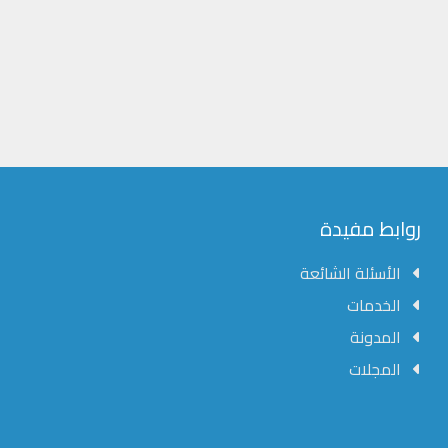
مؤسسة الشرق الأوسط للنشر العلمي
عادةً ما يتم الرد في غضون خمس دقائق
روابط مفيدة
الأسئلة الشائعة
الخدمات
المدونة
المجلات