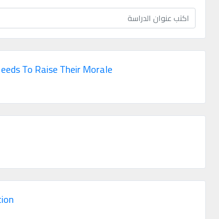
محفوظة
©
2026
Mejsp.com
Needs To Raise Their Morale
tion