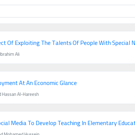
ct Of Exploiting The Talents Of People With Special 
brahim Ali
yment At An Economic Glance
 Hassan Al-Hareesh
ocial Media To Develop Teaching In Elementary Educa
od Mohamed Hussein