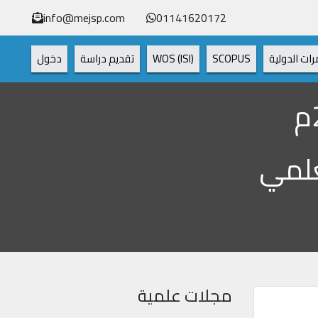
info@mejsp.com
01141620172
رات الدولية
SCOPUS
WOS (ISI)
تقديم دراسة
دخول
علمي
مجلات علمية