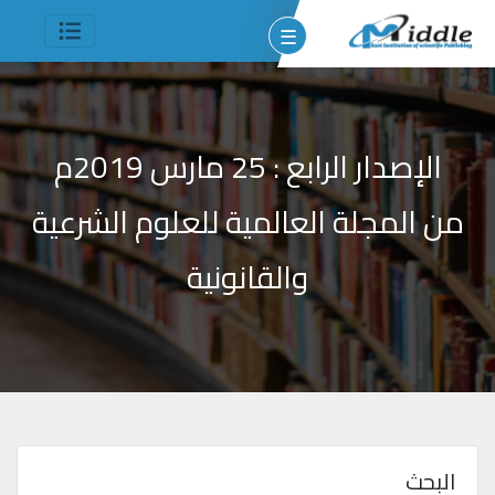
☰
الإصدار
الرابع :
25
مارس
2019م
من المجلة العالمية للعلوم الشرعية
وم
والقانونية
مين
شر
جميع
الحقوق
البحث