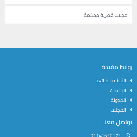
مجلات قطرية محكمة
روابط مفيدة
الأسئلة الشائعة
الخدمات
المدونة
المجلات
مؤسسة الشرق الأوسط للنشر العلمي
تواصل معنا
عادةً ما يتم الرد في غضون خمس دقائق
01141620172