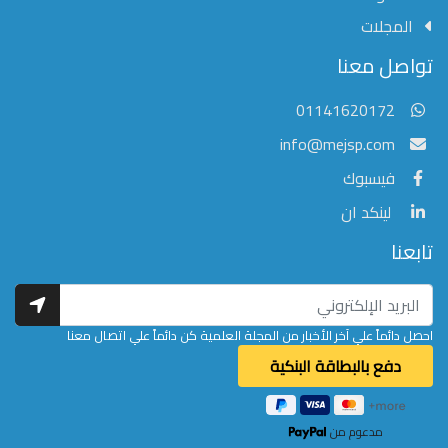
المجلات
مؤسسة الشرق الأوسط للنشر العلمي
تواصل معنا
عادةً ما يتم الرد في غضون خمس دقائق
01141620172
info@mejsp.com
فيسبوك
لينكد ان
تابعنا
احصل دائماً علي آخر الأخبار من المجلة العلمية كن دائماً علي اتصال معنا
مدعوم من