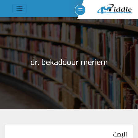
☰
dr. bekaddour meriem
وم
مين
شر
جميع
الحقوق
البحث