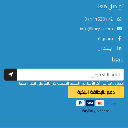
تواصل معنا
عادةً ما يتم الرد في غضون خمس دقائق
01141620172
info@mejsp.com
فيسبوك
لينكد ان
تابعنا
احصل دائماً علي آخر الأخبار من المجلة العلمية كن دائماً علي اتصال معنا
مدعوم من