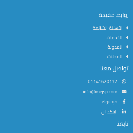
روابط مفيدة
الأسئلة الشائعة
الخدمات
المدونة
المجلات
مؤسسة الشرق الأوسط للنشر العلمي
تواصل معنا
عادةً ما يتم الرد في غضون خمس دقائق
01141620172
info@mejsp.com
فيسبوك
لينكد ان
تابعنا